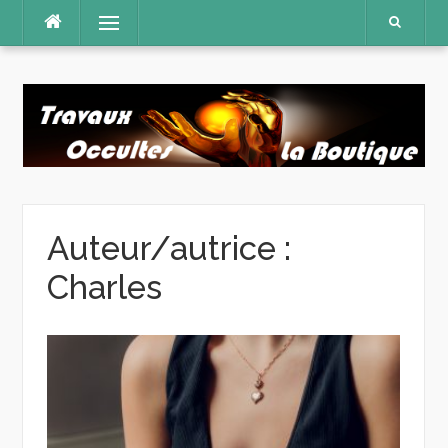
Aller
Menu
au
contenu
Auteur/autrice :
Charles