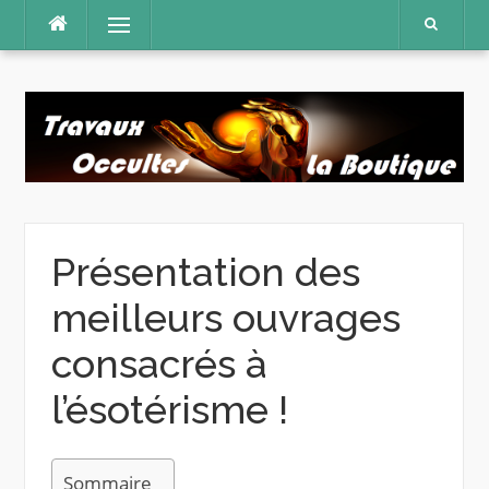
Aller
Menu
au
contenu
Présentation des
meilleurs ouvrages
consacrés à
l’ésotérisme !
Sommaire